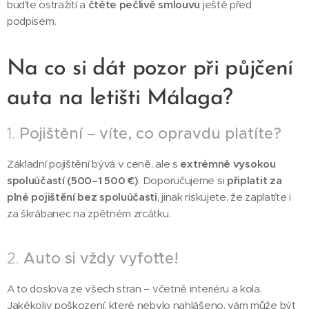
buďte ostražití a
čtěte pečlivě smlouvu
ještě před
podpisem.
Na co si dát pozor při půjčení
auta na letišti Málaga?
1.
Pojištění – víte, co opravdu platíte?
Základní pojištění bývá v ceně, ale s
extrémně vysokou
spoluúčastí (500–1 500 €)
. Doporučujeme si
připlatit za
plné pojištění bez spoluúčasti
, jinak riskujete, že zaplatíte i
za škrábanec na zpětném zrcátku.
2.
Auto si vždy vyfoťte!
A to doslova ze všech stran – včetně interiéru a kola.
Jakékoliv poškození, které nebylo nahlášeno, vám může být