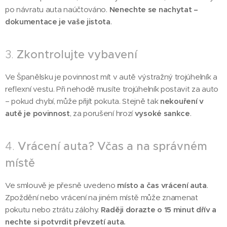
po návratu auta naúčtováno.
Nenechte se nachytat –
dokumentace je vaše jistota
.
3.
Zkontrolujte vybavení
Ve Španělsku je povinnost mít v autě výstražný trojúhelník a
reflexní vestu. Při nehodě musíte trojúhelník postavit za auto
– pokud chybí, může přijít pokuta. Stejně tak
nekouření v
autě je povinnost
, za porušení hrozí
vysoké sankce
.
4.
Vrácení auta? Včas a na správném
místě
Ve smlouvě je přesně uvedeno
místo a čas vrácení auta
.
Zpoždění nebo vrácení na jiném místě může znamenat
pokutu nebo ztrátu zálohy.
Raději dorazte o 15 minut dřív a
nechte si potvrdit převzetí auta.