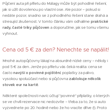
Půjčení auta při příletu do Málagy může být pohodlné řešení,
jak si užít dovolenou po vlastní ose. Ale pozor – pokud si
nedáte pozor, snadno se z pohodlného řešení stane drahá a
stresující zkušenost. V tomto článku vám odhalíme
praktické
rady, časté triky půjčoven
a doporučíme, jak se tomu všemu
vyhnout.
Cena od 5 € za den? Nenechte se napálit!
Mnohé autopůjčovny lákají na absurdně nízké ceny – někdy i
pod 5 € za den. Jenže po příletu vás čeká realita: cena se
často
navýší o povinné pojištění
, poplatky za palivo,
vysokou spoluúčast nebo si půjčovna
zablokuje několik
stovek eur na kartě
.
Některé společnosti navíc účtují "povinné" příplatky, o kterých
se ve chvíli rezervace nic nedozvíte – třeba za to, že si auto
vyzvednete po 20. hodině nebo že ho vracíte dříve (!). Proto