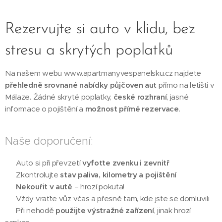
Rezervujte si auto v klidu, bez
stresu a skrytých poplatků
Na našem webu www.apartmanyvespanelsku.cz najdete
přehledně srovnané nabídky půjčoven aut
přímo na letišti v
Málaze. Žádné skryté poplatky,
české rozhraní
, jasné
informace o pojištění a
možnost přímé rezervace
.
Naše doporučení:
✅ Auto si při převzetí
vyfoťte zvenku i zevnitř
✅ Zkontrolujte
stav paliva, kilometry a pojištění
✅
Nekouřit v autě
– hrozí pokuta!
✅ Vždy vraťte vůz včas a přesně tam, kde jste se domluvili
✅ Při nehodě
použijte výstražné zařízení
, jinak hrozí