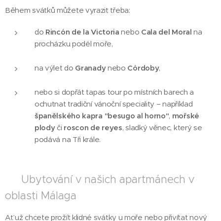
Během svátků můžete vyrazit třeba:
do
Rincón de la Victoria
nebo
Cala del Moral
na
procházku podél moře,
na výlet do
Granady
nebo
Córdoby
,
nebo si dopřát tapas tour po místních barech a
ochutnat tradiční vánoční speciality – například
španělského kapra "besugo al horno"
,
mořské
plody
či
roscon de reyes
, sladký věnec, který se
podává na Tři krále.
🏡 Ubytování v našich apartmánech v
oblasti Málaga
Ať už chcete prožít klidné svátky u moře nebo přivítat nový