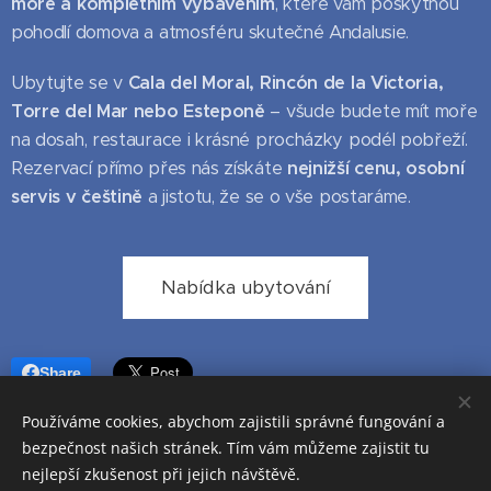
moře a kompletním vybavením
, které vám poskytnou
pohodlí domova a atmosféru skutečné Andalusie.
Ubytujte se v
Cala del Moral, Rincón de la Victoria,
Torre del Mar nebo Esteponě
– všude budete mít moře
na dosah, restaurace i krásné procházky podél pobřeží.
Rezervací přímo přes nás získáte
nejnižší cenu, osobní
servis v češtině
a jistotu, že se o vše postaráme.
Nabídka ubytování
Share
Používáme cookies, abychom zajistili správné fungování a
bezpečnost našich stránek. Tím vám můžeme zajistit tu
nejlepší zkušenost při jejich návštěvě.