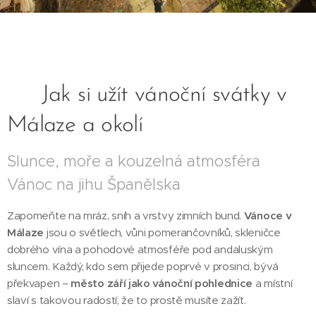
🎄 Jak si užít vánoční svátky v
Málaze a okolí
Slunce, moře a kouzelná atmosféra
Vánoc na jihu Španělska
Zapomeňte na mráz, sníh a vrstvy zimních bund.
Vánoce v
Málaze
jsou o světlech, vůni pomerančovníků, skleničce
dobrého vína a pohodové atmosféře pod andaluským
sluncem. Každý, kdo sem přijede poprvé v prosinci, bývá
překvapen –
město září jako vánoční pohlednice
a místní
slaví s takovou radostí, že to prostě musíte zažít.