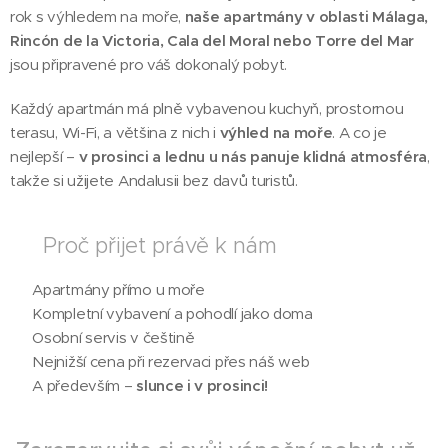
rok s výhledem na moře,
naše apartmány v oblasti Málaga,
Rincón de la Victoria, Cala del Moral nebo Torre del Mar
jsou připravené pro váš dokonalý pobyt.
Každý apartmán má plně vybavenou kuchyň, prostornou
terasu, Wi-Fi, a většina z nich i
výhled na moře
. A co je
nejlepší –
v prosinci a lednu u nás panuje klidná atmosféra
,
takže si užijete Andalusii bez davů turistů.
💫 Proč přijet právě k nám
✔️ Apartmány přímo u moře
✔️ Kompletní vybavení a pohodlí jako doma
✔️ Osobní servis v češtině
✔️ Nejnižší cena při rezervaci přes náš web
✔️ A především –
slunce i v prosinci!