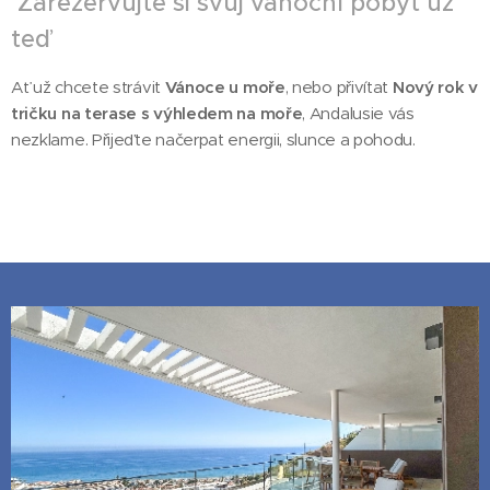
Zarezervujte si svůj vánoční pobyt už
teď
Ať už chcete strávit
Vánoce u moře
, nebo přivítat
Nový rok v
tričku na terase s výhledem na moře
, Andalusie vás
nezklame. Přijeďte načerpat energii, slunce a pohodu.