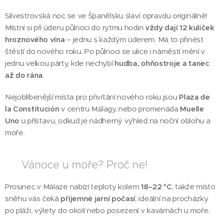
Silvestrovská noc se ve Španělsku slaví opravdu originálně!
Místní si při úderu půlnoci do rytmu hodin
vždy dají 12 kuliček
hroznového vína
– jednu s každým úderem. Má to přinést
štěstí do nového roku. Po půlnoci se ulice i náměstí mění v
jednu velkou párty, kde nechybí
hudba, ohňostroje a tanec
až do rána
.
Nejoblíbenější místa pro přivítání nového roku jsou
Plaza de
la Constitución
v centru Málagy, nebo promenáda
Muelle
Uno
u přístavu, odkud je nádherný výhled na noční oblohu a
moře.
🌞 Vánoce u moře? Proč ne!
Prosinec v Málaze nabízí teploty kolem
18–22 °C
, takže místo
sněhu vás čeká
příjemné jarní počasí
, ideální na procházky
po pláži, výlety do okolí nebo posezení v kavárnách u moře.