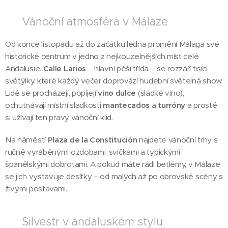
🎆 Vánoční atmosféra v Málaze
Od konce listopadu až do začátku ledna promění Málaga své
historické centrum v jedno z nejkouzelnějších míst celé
Andalusie.
Calle Larios
– hlavní pěší třída – se rozzáří tisíci
světýlky, které každý večer doprovází hudební světelná show.
Lidé se procházejí, popíjejí
vino dulce
(sladké víno),
ochutnávají místní sladkosti
mantecados
a
turróny
a prostě
si užívají ten pravý vánoční klid.
Na náměstí
Plaza de la Constitución
najdete vánoční trhy s
ručně vyráběnými ozdobami, svíčkami a typickými
španělskými dobrotami. A pokud máte rádi betlémy, v Málaze
se jich vystavuje desítky – od malých až po obrovské scény s
živými postavami.
🎇 Silvestr v andaluském stylu